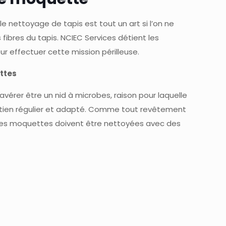
le nettoyage de tapis est tout un art si l’on ne
ibres du tapis. NCIEC Services détient les
 effectuer cette mission périlleuse.
ttes
érer être un nid à microbes, raison pour laquelle
etien régulier et adapté. Comme tout revêtement
 les moquettes doivent être nettoyées avec des