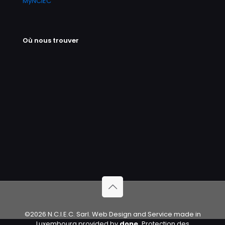
MyNCIEC
Où nous trouver
©2026 N.C.I.E.C. Sarl. Web Design and Service made in
Luxembourg provided by
done.
Protection des