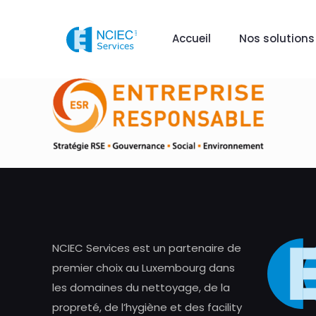
Accueil
Nos solutions
NCIEC Services est un partenaire de
premier choix au Luxembourg dans
les domaines du nettoyage, de la
propreté, de l’hygiène et des facility