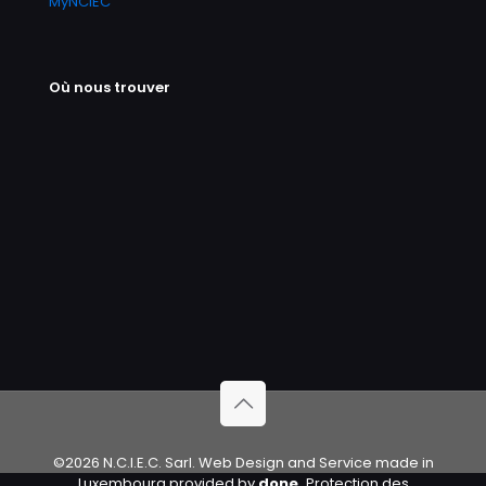
MyNCIEC
Où nous trouver
©2026 N.C.I.E.C. Sarl. Web Design and Service made in
Luxembourg provided by
done.
Protection des