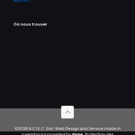
MyNCIEC
Où nous trouver
©2026 N.C.I.E.C. Sarl. Web Design and Service made in
Luxembourg provided by
done.
Protection des