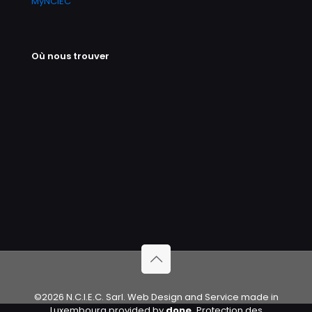
MyNCIEC
Où nous trouver
©2026 N.C.I.E.C. Sarl. Web Design and Service made in
Luxembourg provided by
done.
Protection des