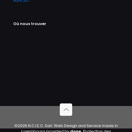
MyNCIEC
Où nous trouver
©2026 N.C.I.E.C. Sarl. Web Design and Service made in
Luxembourg provided by
done.
Protection des