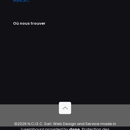
MyNCIEC
Où nous trouver
©2026 N.C.I.E.C. Sarl. Web Design and Service made in
Luxembourg provided by
done.
Protection des