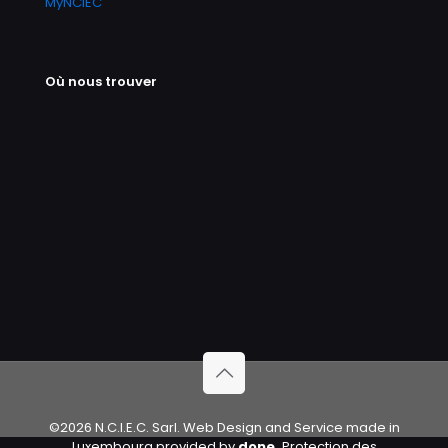
MyNCIEC
Où nous trouver
©2026 N.C.I.E.C. Sarl. Web Design and Service made in
Luxembourg provided by
done.
Protection des