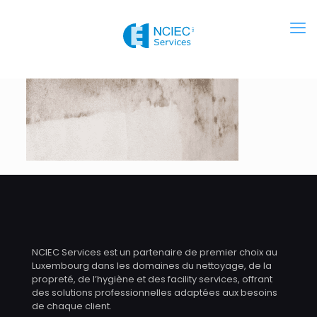
NCIEC Services est un partenaire de premier choix au
Luxembourg dans les domaines du nettoyage, de la
propreté, de l’hygiène et des facility services, offrant
des solutions professionnelles adaptées aux besoins
de chaque client.