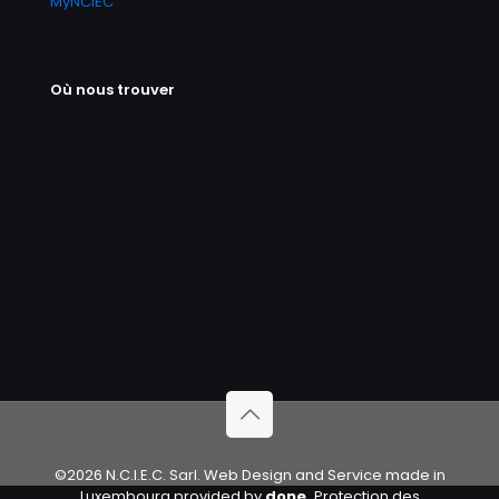
MyNCIEC
Où nous trouver
©2026 N.C.I.E.C. Sarl. Web Design and Service made in
Luxembourg provided by
done.
Protection des