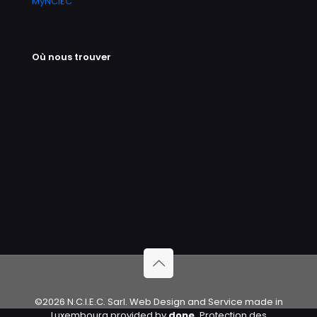
MyNCIEC
Où nous trouver
©2026 N.C.I.E.C. Sarl. Web Design and Service made in
Luxembourg provided by
done.
Protection des