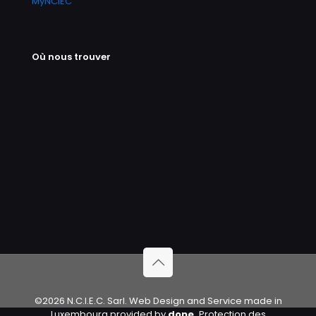
MyNCIEC
Où nous trouver
©2026 N.C.I.E.C. Sarl. Web Design and Service made in
Luxembourg provided by
done.
Protection des