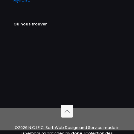
MyNCIEC
Où nous trouver
©2026 N.C.I.E.C. Sarl. Web Design and Service made in
Luxembourg provided by
done.
Protection des