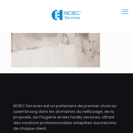
NCIEC Services est un partenaire de premier choix au
Luxembourg dans les domaines du nettoyage, de la
propreté, de l’hygiène et des facility services, offrant
des solutions professionnelles adaptées aux besoins
de chaque client.