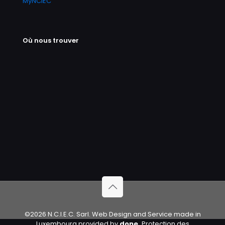
MyNCIEC
Où nous trouver
©2026 N.C.I.E.C. Sarl. Web Design and Service made in
Luxembourg provided by
done.
Protection des