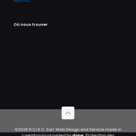
MyNCIEC
Où nous trouver
©2026 N.C.I.E.C. Sarl. Web Design and Service made in
Luxembourg provided by
done.
Protection des