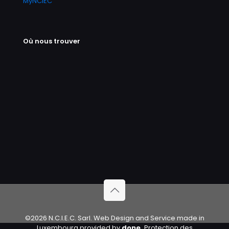
MyNCIEC
Où nous trouver
©2026 N.C.I.E.C. Sarl. Web Design and Service made in
Luxembourg provided by
done.
Protection des