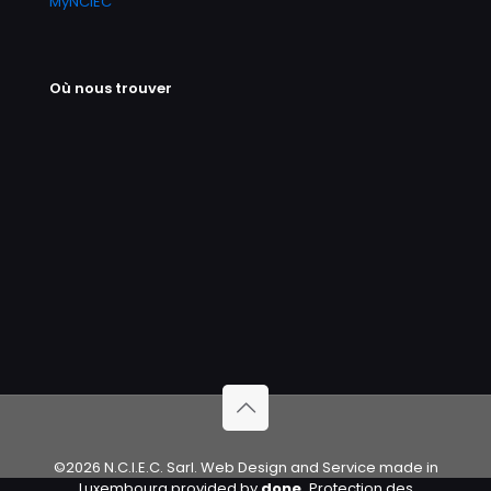
MyNCIEC
Où nous trouver
©2026 N.C.I.E.C. Sarl. Web Design and Service made in
Luxembourg provided by
done.
Protection des